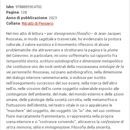
Isbn
: 9788893924702
Pagine
: 128
Anno di pubblicazione
: 2023
Collana
:
Ritratti di Pensiero
Nel mio atto di lettura – per
stenogrammi filosofici
– di Jean-Jacques
Rousseau, in modo sagittale e trasversale, ho evidenziato la postura
culturale, il valore euristico e il movimento riflessivo di alcune
problematiche che attraversano e strutturano la pagina e la
plume
del Ginevrino. In particolare, mi sono soffermarto sul rapporto fra
temporalità storica, scrittura autobiografica e dimensione metapolitica
che costituisce uno dei nodi centrali della rousseauiana
ontologie de la
vie personnelle
. Rousseau, sul piano autobiografico, nella dimensione
del dialogo interiore rammemorante, si esibisce per iscritto
nell’inseguimento successivo del suo essere, nella ricerca dell’altro
nell’io, nelle scissioni dell’io come soggetto vulnerabile esposto alle
contingenze dell’ambiente, del male, del mondo esterno e delle azioni
umane, delle patologie della società corrotta, nelle metamorfosi e
fluttuazioni dell’identità, nel teatro vitale in cui si appalesano le
“maschere” del soggetto, dei soggetti. Un “io” che, nel suo continuo
fluire marcatamente frammentario, si rappresenta nella propria
scena interiore e si “costruisce scrivendo”, attraverso la
confessione di
sé
tra
memoria, oblio e immaginazione
. Filosofia della sincerità,