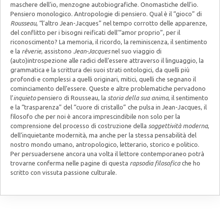
maschere dell’io, menzogne autobiografiche. Onomastiche dell’io.
Pensiero monologico. Antropologie di pensiero. Qual è il “gioco” di
Rousseau
, “l’altro Jean-Jacques” nel tempo corrotto delle apparenze,
del conflitto per i bisogni reificati dell’“amor proprio”, per il
riconoscimento? La memoria, il ricordo, la reminiscenza, il sentimento
e la
rêverie
, assistono
Jean-Jacques
nel suo viaggio di
(auto)introspezione alle radici dell’essere attraverso il linguaggio, la
grammatica e la scrittura dei suoi strati ontologici, da quelli più
profondi e complessi a quelli originari, mitici, quelli che segnano il
cominciamento dell’essere. Queste e altre problematiche pervadono
l’
inquieto
pensiero di Rousseau, la
storia della sua anima
, il sentimento
e la “trasparenza” del “cuore di cristallo” che pulsa in Jean-Jacques, il
filosofo che per noi è ancora imprescindibile non solo per la
comprensione del processo di costruzione della
soggettività moderna
,
dell’inquietante modernità, ma anche per la stessa pensabilità del
nostro mondo umano, antropologico, letterario, storico e politico.
Per persuadersene ancora una volta il lettore contemporaneo potrà
trovarne conferma nelle pagine di questa
rapsodia filosofica
che ho
scritto con vissuta passione culturale.