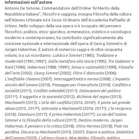
Informazioni sull'autore
Antonio De Simone, Commendatore dell’Ordine “Al Merito della
Repubblica Italiana”, filosofo e saggista, insegna Filosofia della cultura
nell’Ateneo Urbinate ed è Socio Ordinario dell’Accademia Raffaello di
Urbino. Nello sviluppo della sua opera si è occupato del pensiero
filosofico, politico, etico-giuridico, ermeneutico, estetico e sociologico
moderno e contemporaneo; ha contribuito significativamente alla
ricezione nazionale e internazionale dell’opera di Georg Simmel e di
Jürgen Habermas. È autore di numerosi saggi e di oltre cinquanta
volumi, tra cui ricordiamo:
Lukács e Simmel
(1985);
Tradizione e
modernità
(1991,1993²);
Dalla metafora alla storia
(1995);
Tra Gadamer e
Kant
(1996);
Habermas
(1988; 1999²);
Senso e razionalità
(1999);
Filosofia
dell’arte
(2002);
Georg Simmel
(2002);
Oltre il disincanto
(2006);
L’ineffabile chiasmo
(2007);
Intersoggettività e norma
(2008);
L’inquieto
vincolo dell’umano
(2010);
Passaggio per Francoforte
(2010);
Conflitto e
socialità
(2011);
Conflitti indivisibili
(2011);
Dislocazioni del politico
(2011²);
Il soggetto e la sovranità
(2012);
Alchimia del segno
(2013);
Machiavelli
(2013);
L’arte del conflitto
(2014, 2016²);
Il ponte sul grande
abisso
(2015, 2017²);
Intervista a Machiavelli
(2016, 2017³);
L’Io reciproco
(2016);
Dismisure
(2017);
Il primo Habermas
(2017²);
La via dell’anima.
Simmel e la filosofia della cultura
(2017);
Destino moderno. Jürgen
Habermas. Il pensiero e la critica
(2018);
Oltre Hermes
(2018);
Post res
perditas. Discorsi su Machiavelli
(2019, 2020²);
Essere e politica. Dialettica
dell’umano
(2020);
L’ultimo classico. Max Weber. Filosofo, politico,