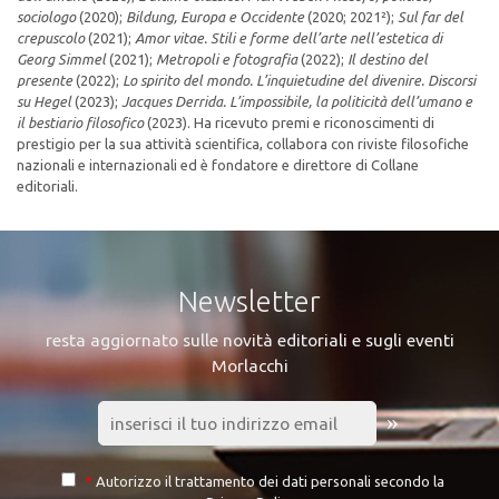
sociologo
(2020);
Bildung, Europa e Occidente
(2020; 2021²);
Sul far del
crepuscolo
(2021);
Amor vitae. Stili e forme dell’arte nell’estetica di
Georg Simmel
(2021);
Metropoli e fotografia
(2022);
Il destino del
presente
(2022);
Lo spirito del mondo. L’inquietudine del divenire. Discorsi
su Hegel
(2023);
Jacques Derrida. L’impossibile, la politicità dell’umano e
il bestiario filosofico
(2023). Ha ricevuto premi e riconoscimenti di
prestigio per la sua attività scientifica, collabora con riviste filosofiche
nazionali e internazionali ed è fondatore e direttore di Collane
editoriali.
Newsletter
resta aggiornato sulle novità editoriali e sugli eventi
Morlacchi
»
*
Autorizzo il trattamento dei dati personali secondo la