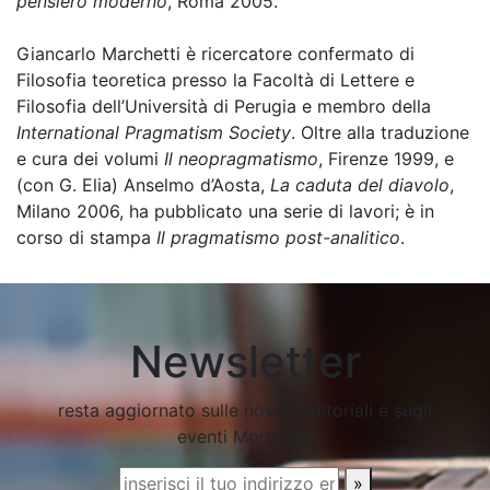
pensiero moderno
, Roma 2005.
Giancarlo Marchetti è ricercatore confermato di
Filosofia teoretica presso la Facoltà di Lettere e
Filosofia dell’Università di Perugia e membro della
International Pragmatism Society
. Oltre alla traduzione
e cura dei volumi
Il neopragmatismo
, Firenze 1999, e
(con G. Elia) Anselmo d’Aosta,
La caduta del diavolo
,
Milano 2006, ha pubblicato una serie di lavori; è in
corso di stampa
Il pragmatismo post-analitico
.
Newsletter
resta aggiornato sulle novità editoriali e sugli
eventi Morlacchi
»