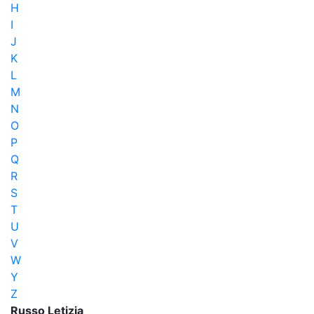
H
I
J
K
L
M
N
O
P
Q
R
S
T
U
V
W
Y
Z
Russo Letizia