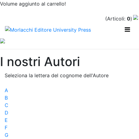
Volume aggiunto al carrello!
(Articoli:
0
)
Previous
Nex
I nostri Autori
Seleziona la lettera del cognome dell'Autore
A
B
C
D
E
F
G