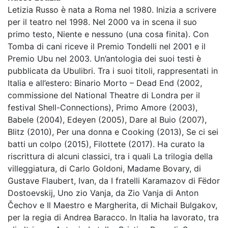
Letizia Russo è nata a Roma nel 1980. Inizia a scrivere
per il teatro nel 1998. Nel 2000 va in scena il suo
primo testo, Niente e nessuno (una cosa finita). Con
Tomba di cani riceve il Premio Tondelli nel 2001 e il
Premio Ubu nel 2003. Un’antologia dei suoi testi è
pubblicata da Ubulibri. Tra i suoi titoli, rappresentati in
Italia e all’estero: Binario Morto – Dead End (2002,
commissione del National Theatre di Londra per il
festival Shell-Connections), Primo Amore (2003),
Babele (2004), Edeyen (2005), Dare al Buio (2007),
Blitz (2010), Per una donna e Cooking (2013), Se ci sei
batti un colpo (2015), Filottete (2017). Ha curato la
riscrittura di alcuni classici, tra i quali La trilogia della
villeggiatura, di Carlo Goldoni, Madame Bovary, di
Gustave Flaubert, Ivan, da I fratelli Karamazov di Fëdor
Dostoevskij, Uno zio Vanja, da Zio Vanja di Anton
Čechov e Il Maestro e Margherita, di Michail Bulgakov,
per la regia di Andrea Baracco. In Italia ha lavorato, tra