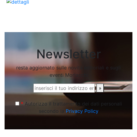
Newsletter
resta aggiornato sulle novità editoriali e sugli
eventi Morlacchi
»
*
Autorizzo il trattamento dei dati personali
secondo la
Privacy Policy