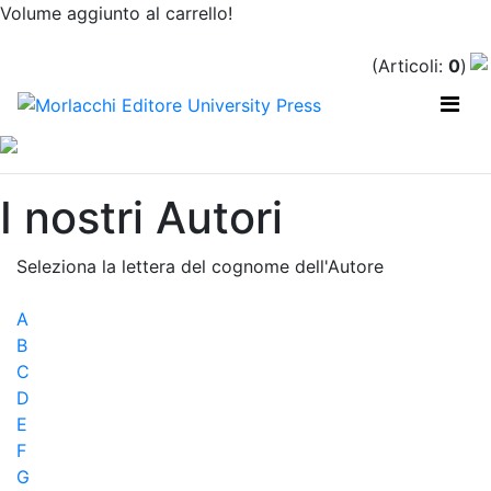
Volume aggiunto al carrello!
(Articoli:
0
)
Previous
Nex
I nostri Autori
Seleziona la lettera del cognome dell'Autore
A
B
C
D
E
F
G