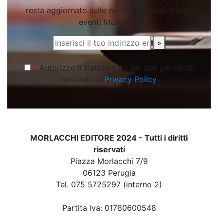
resta aggiornato sulle novità editoriali e sugli
eventi Morlacchi
»
*
Autorizzo il trattamento dei dati personali
secondo la
Privacy Policy
MORLACCHI EDITORE 2024 - Tutti i diritti
riservati
Piazza Morlacchi 7/9
06123 Perugia
Tel. 075 5725297 (interno 2)
Partita iva: 01780600548