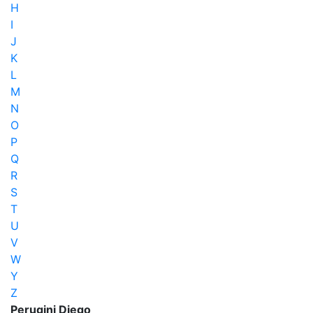
H
I
J
K
L
M
N
O
P
Q
R
S
T
U
V
W
Y
Z
Perugini Diego