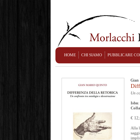
HOME
CHI SIAMO
PUBBLICARE CO
Gian 
Diff
Un co
Isbn
Coll
€ 12
Alla 
saggi
impli