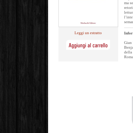
ma sop
retor
lettu
l’int
seman
Leggi un estratto
Infor
Gian 
Benja
della
Roma 