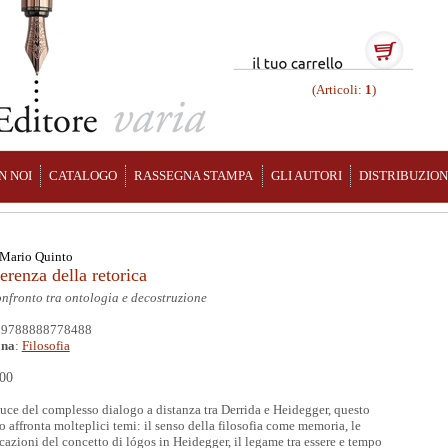
(Articoli:
1
)
N NOI
CATALOGO
RASSEGNA STAMPA
GLI AUTORI
DISTRIBUZIO
Mario Quinto
erenza della retorica
nfronto tra ontologia e decostruzione
: 9788888778488
ana
:
Filosofia
,00
luce del complesso dialogo a distanza tra Derrida e Heidegger, questo
o affronta molteplici temi: il senso della filosofia come memoria, le
cazioni del concetto di lógos in Heidegger, il legame tra essere e tempo