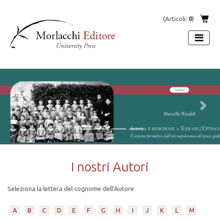
(Articoli:
0
)
Previous
Next
I nostri Autori
Seleziona la lettera del cognome dell'Autore
A
B
C
D
E
F
G
H
I
J
K
L
M