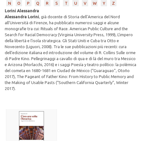
N
O
P
Q
R
S
T
U
V
W
Y
Z
Lorini Alessandra
Alessandra Lorini
, già docente di Storia dell’America del Nord
all’Università di Firenze, ha pubblicato numerosi saggi e alcune
monografie tra cui: Rituals of Race. American Public Culture and the
Search for Racial Democracy (Virginia University Press, 1999), L’impero
della libertà e l’isola strategica. Gli Stati Uniti e Cuba tra Otto e
Novecento (Liguori, 2008). Tra le sue pubblicazioni più recenti: cura
dell’edizione italiana ed introduzione del volume di R. Collins Sulle orme
di Padre Kino. Pellegrinaggi a cavallo di qua e di là del muro tra Messico
e Arizona (Morlacchi, 2016) e i saggi Poesía y teatro político: la polémica
del cometa en 1680-1681 en Ciudad de México (“Guaraguao”, Otoño
2017), The Pageant of Father Kino: From History to Public Memory and
the Making of Usable Pasts (“Southern California Quarterly”, Winter
2017).