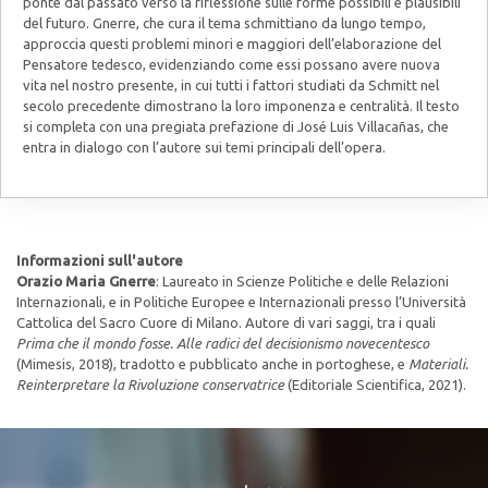
ponte dal passato verso la riflessione sulle forme possibili e plausibili
del futuro. Gnerre, che cura il tema schmittiano da lungo tempo,
approccia questi problemi minori e maggiori dell’elaborazione del
Pensatore tedesco, evidenziando come essi possano avere nuova
vita nel nostro presente, in cui tutti i fattori studiati da Schmitt nel
secolo precedente dimostrano la loro imponenza e centralità. Il testo
si completa con una pregiata prefazione di José Luis Villacañas, che
entra in dialogo con l’autore sui temi principali dell’opera.
Informazioni sull'autore
Orazio Maria Gnerre
: Laureato in Scienze Politiche e delle Relazioni
Internazionali, e in Politiche Europee e Internazionali presso l’Università
Cattolica del Sacro Cuore di Milano. Autore di vari saggi, tra i quali
Prima che il mondo fosse. Alle radici del decisionismo novecentesco
(Mimesis, 2018), tradotto e pubblicato anche in portoghese, e
Materiali.
Reinterpretare la Rivoluzione conservatrice
(Editoriale Scientifica, 2021).