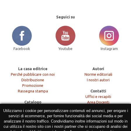
Seguici su
Facebook
Youtube
Instagram
La casa editrice
Autori
Perché pubblicare con noi
Norme editoriali
Distribuzione
I nostri autori
Promozione
Rassegna stampa
Contatti
Uffici e recapiti
Catalogo
Area Docenti
Le collane
Per le librerie
Utilizziamo i cookie per personalizzare contenuti ed annunci, per erogare i
Le riviste
servizi di ecommerce, per fornire funzionalità dei social media e per
Aree disciplinari
Morlacchi Varia
analizzare il nostro traffico. Condividiamo inoltre informazioni sul modo in
Libreria Morlacchi
cui utilizza il nostro sito con i nostri partner che si occupano di analisi dei