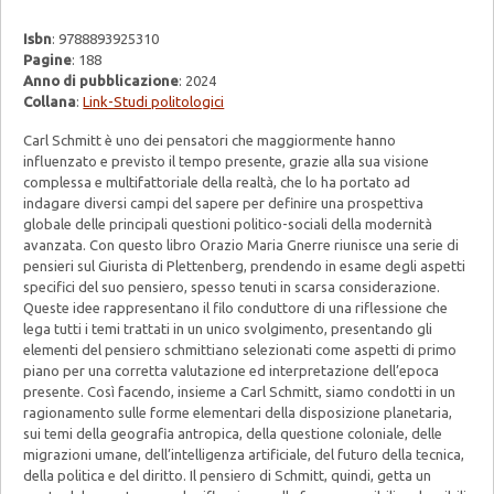
Isbn
: 9788893925310
Pagine
: 188
Anno di pubblicazione
: 2024
Collana
:
Link-Studi politologici
Carl Schmitt è uno dei pensatori che maggiormente hanno
influenzato e previsto il tempo presente, grazie alla sua visione
complessa e multifattoriale della realtà, che lo ha portato ad
indagare diversi campi del sapere per definire una prospettiva
globale delle principali questioni politico-sociali della modernità
avanzata. Con questo libro Orazio Maria Gnerre riunisce una serie di
pensieri sul Giurista di Plettenberg, prendendo in esame degli aspetti
specifici del suo pensiero, spesso tenuti in scarsa considerazione.
Queste idee rappresentano il filo conduttore di una riflessione che
lega tutti i temi trattati in un unico svolgimento, presentando gli
elementi del pensiero schmittiano selezionati come aspetti di primo
piano per una corretta valutazione ed interpretazione dell’epoca
presente. Così facendo, insieme a Carl Schmitt, siamo condotti in un
ragionamento sulle forme elementari della disposizione planetaria,
sui temi della geografia antropica, della questione coloniale, delle
migrazioni umane, dell’intelligenza artificiale, del futuro della tecnica,
della politica e del diritto. Il pensiero di Schmitt, quindi, getta un