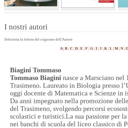
Ornero Fillanti
Alberto Cosentino
Arnaldo Piselli
Racconti
I nostri autori
Seleziona la lettera del cognome dell'Autore
A
|
B
|
C
|
D
|
E
|
F
|
G
|
I
|
J
|
K
|
L
|
M
|
N
|
Biagini Tommaso
Tommaso Biagini
nasce a Marsciano nel 1
Trasimeno. Laureato in Biologia presso l’U
oggi docente di Matematica e Scienze in ist
Da anni impegnato nella promozione delle 
del Trasimeno, svolgendo percorsi ecososte
scolastici e turistici.La sua passione per la
nei banchi di scuola del liceo classico di 