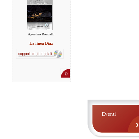
Agostino Roncallo
La linea Diaz
Eventi