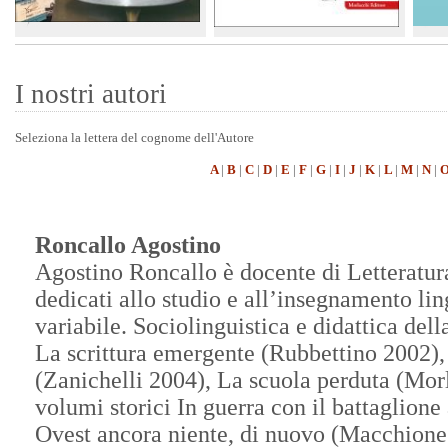
Ornero Fillanti
Alberto Cosentino
Arnaldo Piselli
Racconti
I nostri autori
Seleziona la lettera del cognome dell'Autore
A
|
B
|
C
|
D
|
E
|
F
|
G
|
I
|
J
|
K
|
L
|
M
|
N
|
Roncallo Agostino
Agostino Roncallo è docente di Letteratur
dedicati allo studio e all’insegnamento lin
variabile. Sociolinguistica e didattica del
La scrittura emergente (Rubbettino 2002), 
(Zanichelli 2004), La scuola perduta (Morl
volumi storici In guerra con il battaglion
Ovest ancora niente, di nuovo (Macchione 